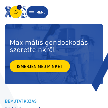
0
MENÜ
Maximális gondoskodás
szeretteinkről
ISMERJEN MEG MINKET
BEMUTATKOZÁS