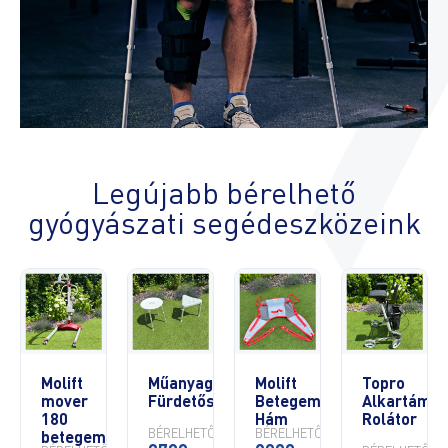
Legújabb
bérelhető
gyógyászati segédeszközeink
Molift
Műanyag
Molift
Topro
mover
Fürdetőszék
Betegemelő
Alkartáma
180
Hám
Rolátor
BÉRELHETŐ
BÉRELHETŐ
betegemelő