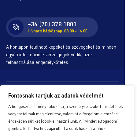
+36 (70) 378 1801
Hívható hétköznap: 08:00 - 16:00
A honlapon található képeket és szövegeket és minden
egyéb információt szerzői jogok védik, azok
felhasználása engedélyköteles.
© Copyright 2026. ALS-Amiben Lehet, Segítünk!
Fontosnak tartjuk az adatok védelmét
Egyesület | Minden jog fenntartva!
A böngészési élmény fokozása, a személyre szabott hirdetések
Készítette:
Digitalform
vagy tartalmak megjelenítése, valamint a forgalom elemzése
érdekében sütiket (cookie) használunk. A "Mindet elfogadom"
gombra kattintva hozzájárulhat a sütik használatához.