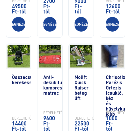
2700
9000
BÉRELHETŐ
BÉRELHETŐ
49500
Ft-
Ft-
12600
Ft-tól
tól
tól
Ft-tól
MEGNÉZEM
MEGNÉZEM
MEGNÉZEM
MEGNÉZEM
Összecsukható
Anti-
Molift
Chrisofix
kerekesszék
dekubitus
Quick
Parézis
kompresszoros
Raiser
Ortézis
matrac
beteg
(csukló,
lift
kéz
és
hüvelykujj)-
BÉRELHETŐ
BÉRELHETŐ
jobb
9600
1000
BÉRELHETŐ
BÉRELHETŐ
14400
Ft-
22500
Ft-
Ft-tól
tól
Ft-tól
tól