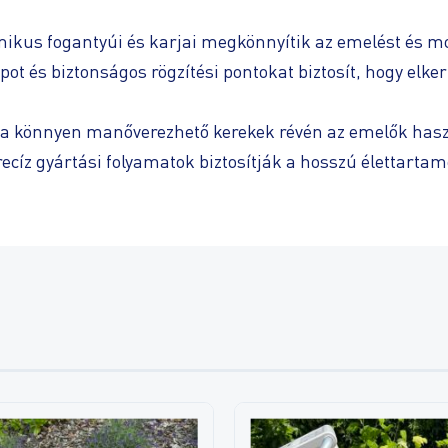
kus fogantyúi és karjai megkönnyítik az emelést és mozg
ot és biztonságos rögzítési pontokat biztosít, hogy elke
 és a könnyen manőverezhető kerekek révén az emelők ha
íz gyártási folyamatok biztosítják a hosszú élettarta