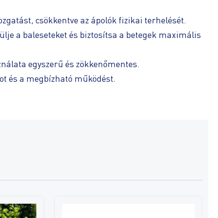
atást, csökkentve az ápolók fizikai terhelését.
rülje a baleseteket és biztosítsa a betegek maximális
sználata egyszerű és zökkenőmentes.
mot és a megbízható működést.