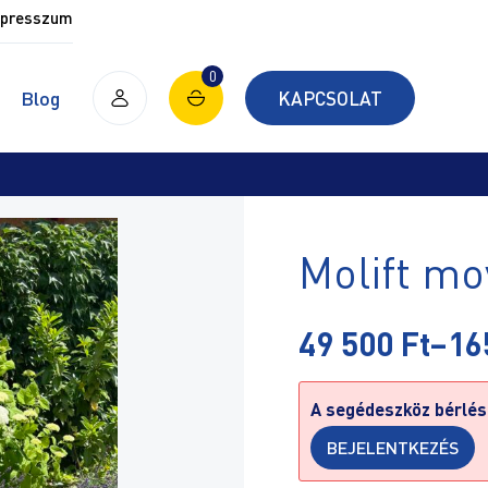
presszum
0
Blog
KAPCSOLAT
Molift m
49 500
Ft
–
16
A segédeszköz bérlésé
BEJELENTKEZÉS