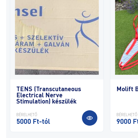
TENS (Transcutaneous
Molift
Electrical Nerve
Stimulation) készülék
BÉRELHETŐ
BÉRELHETŐ
5000 Ft-tól
9000 Ft