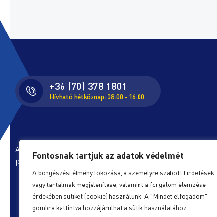
+36 (70) 378 1801
Hívható hétköznap: 08:00 - 16:00
A honlapon található képeket és szövegeket és minden egyéb i
Fontosnak tartjuk az adatok védelmét
jogok védik, azok felhasználása engedélyköteles.
A böngészési élmény fokozása, a személyre szabott hirdetések
vagy tartalmak megjelenítése, valamint a forgalom elemzése
érdekében sütiket (cookie) használunk. A "Mindet elfogadom"
gombra kattintva hozzájárulhat a sütik használatához.