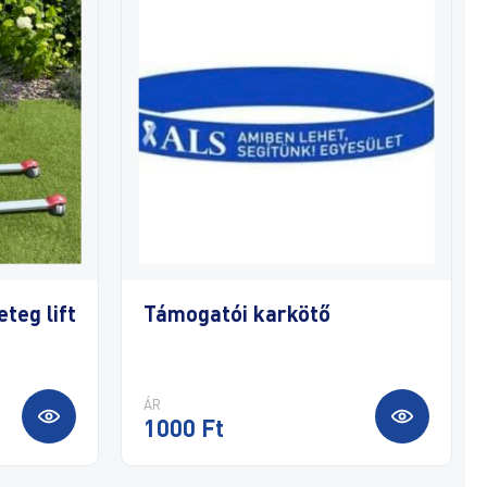
teg lift
Támogatói karkötő
ÁR
1000 Ft