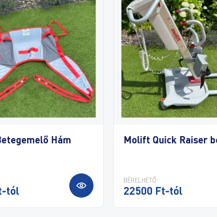
 Betegemelő Hám
Molift Quick Raiser be
BÉRELHETŐ
-tól
22500 Ft-tól