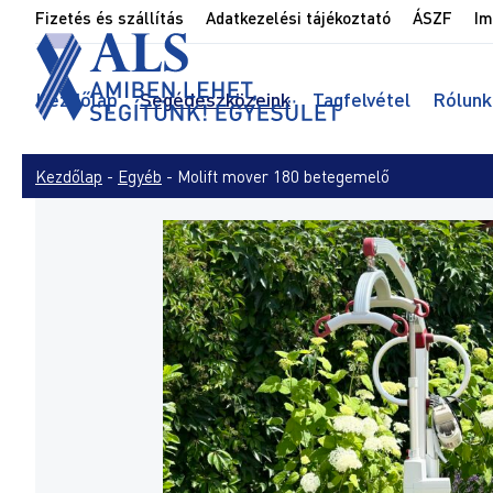
Fizetés és szállítás
Adatkezelési tájékoztató
ÁSZF
Im
Kezdőlap
Segédeszközeink
Tagfelvétel
Rólunk
Kezdőlap
-
Egyéb
-
Molift mover 180 betegemelő