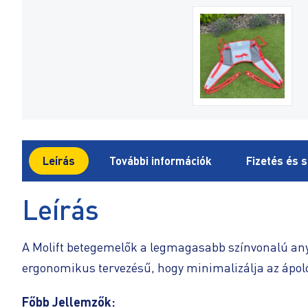
Leírás
További információk
Fizetés és s
Leírás
A Molift betegemelők a legmagasabb színvonalú any
ergonomikus tervezésű, hogy minimalizálja az ápoló
Főbb Jellemzők: