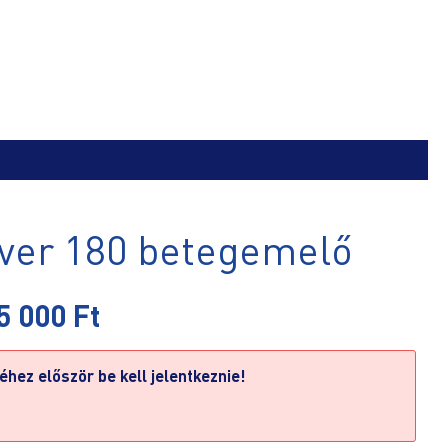
over 180 betegemelő
5 000
Ft
hez először be kell jelentkeznie!