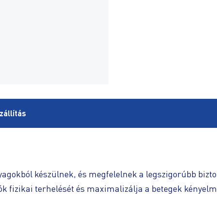
zállítás
agokból készülnek, és megfelelnek a legszigorúbb bizt
k fizikai terhelését és maximalizálja a betegek kényelm