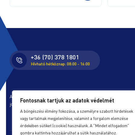
+36 (70) 378 1801
Hívható hétköznap: 08:00 - 16:00
A honlapon található képeket és szövegeket és minden egyéb i
Fontosnak tartjuk az adatok védelmét
jogok védik, azok felhasználása engedélyköteles.
A böngészési élmény fokozása, a személyre szabott hirdetések
vagy tartalmak megjelenítése, valamint a forgalom elemzése
érdekében sütiket (cookie) használunk. A "Mindet elfogadom"
gombra kattintva hozzájárulhat a sütik használatához.