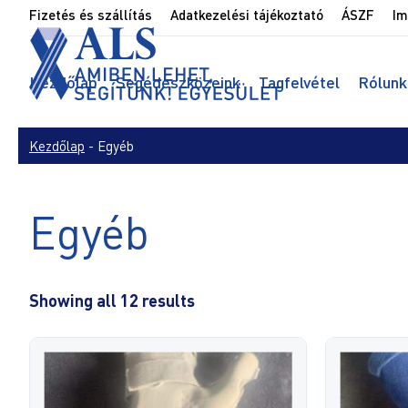
Fizetés és szállítás
Adatkezelési tájékoztató
ÁSZF
Im
Kezdőlap
Segédeszközeink
Tagfelvétel
Rólunk
Kezdőlap
-
Egyéb
Egyéb
Showing all 12 results