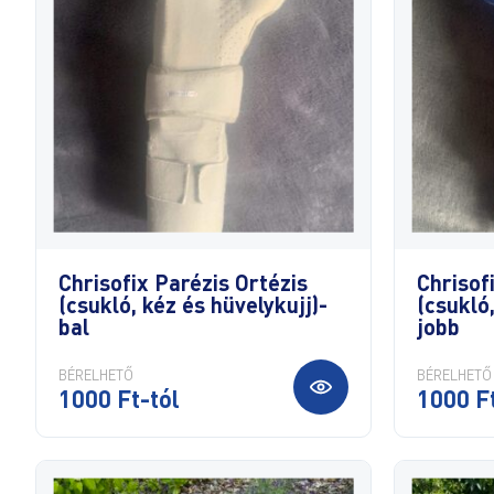
Chrisofix Parézis Ortézis
Chrisof
(csukló, kéz és hüvelykujj)-
(csukló,
bal
jobb
BÉRELHETŐ
BÉRELHETŐ
1000 Ft-tól
1000 Ft