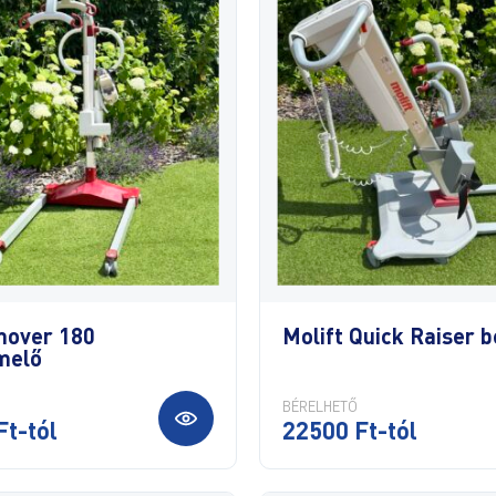
mover 180
Molift Quick Raiser be
melő
BÉRELHETŐ
Ft-tól
22500 Ft-tól