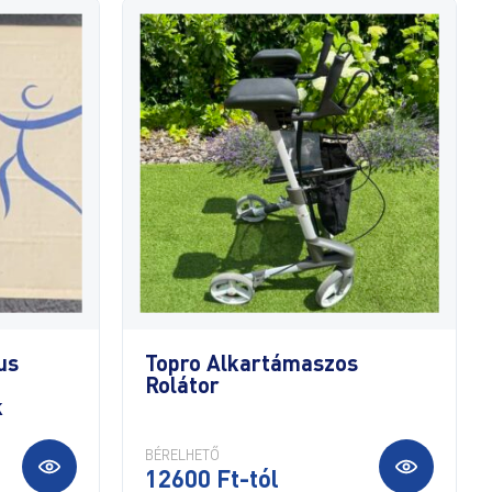
us
Topro Alkartámaszos
Rolátor
k
BÉRELHETŐ
12600 Ft-tól