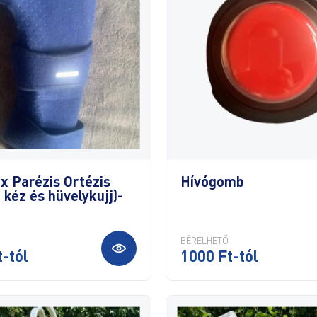
ix Parézis Ortézis
Hívógomb
 kéz és hüvelykujj)-
BÉRELHETŐ
-tól
1000 Ft-tól