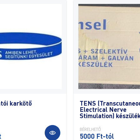
tói karkötő
TENS (Transcutaneo
Electrical Nerve
Stimulation) készülé
BÉRELHETŐ
t
5000 Ft-tól