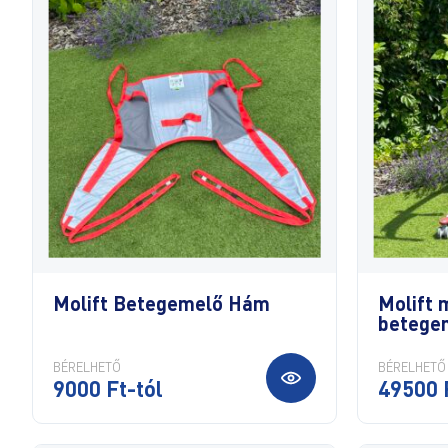
Molift Betegemelő Hám
Molift 
betege
BÉRELHETŐ
BÉRELHETŐ
9000 Ft-tól
49500 