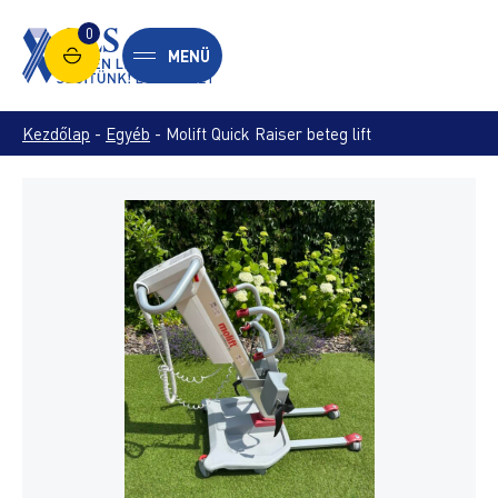
0
MENÜ
Kezdőlap
-
Egyéb
-
Molift Quick Raiser beteg lift