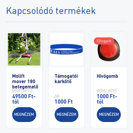
Kapcsolódó termékek
Elfogyott
Molift
Támogatói
Hívógomb
mover 180
karkötő
betegemelő
BÉRELHETŐ
BÉRELHETŐ
49500 Ft-
1000 Ft-
ÁR
tól
1000 Ft
tól
MEGNÉZEM
MEGNÉZEM
MEGNÉZEM