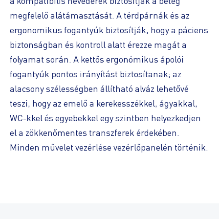
a kompatibilis hevederek biztosítják a beteg
megfelelő alátámasztását. A térdpárnák és az
ergonomikus fogantyúk biztosítják, hogy a páciens
biztonságban és kontroll alatt érezze magát a
folyamat során. A kettős ergonómikus ápolói
fogantyúk pontos irányítást biztosítanak; az
alacsony szélességben állítható alváz lehetővé
teszi, hogy az emelő a kerekesszékkel, ágyakkal,
WC-kkel és egyebekkel egy szintben helyezkedjen
el a zökkenőmentes transzferek érdekében.
Minden művelet vezérlése vezérlőpanelén történik.