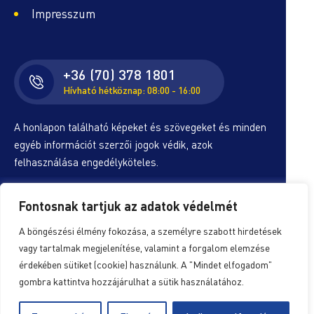
Impresszum
+36 (70) 378 1801
Hívható hétköznap: 08:00 - 16:00
A honlapon található képeket és szövegeket és minden
egyéb információt szerzői jogok védik, azok
felhasználása engedélyköteles.
Fontosnak tartjuk az adatok védelmét
© Copyright 2026. ALS-Amiben Lehet, Segítünk!
A böngészési élmény fokozása, a személyre szabott hirdetések
vagy tartalmak megjelenítése, valamint a forgalom elemzése
Egyesület | Minden jog fenntartva!
érdekében sütiket (cookie) használunk. A "Mindet elfogadom"
Készítette:
Digitalform
gombra kattintva hozzájárulhat a sütik használatához.