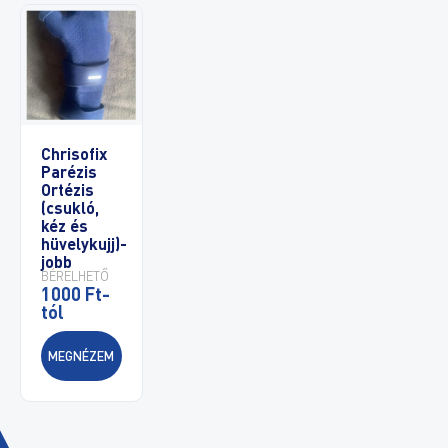
Chrisofix
Parézis
Ortézis
(csukló,
kéz és
hüvelykujj)-
jobb
BÉRELHETŐ
1000 Ft-
tól
MEGNÉZEM